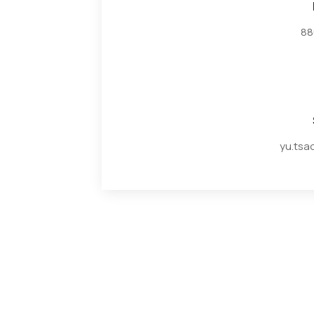
88
yu.tsao